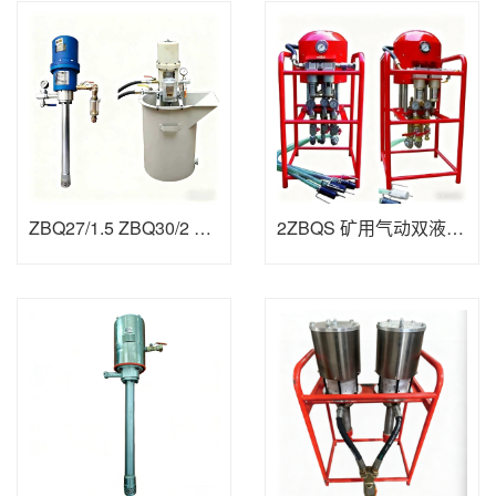
ZBQ27/1.5 ZBQ30/2 矿用气动注浆泵
2ZBQS 矿用气动双液注浆泵