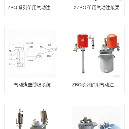
ZBQ 系列矿用气动注浆泵
2ZBQ 矿用气动注浆泵
气动煤壁薄喷系统
ZBQ系列矿用气动注浆泵